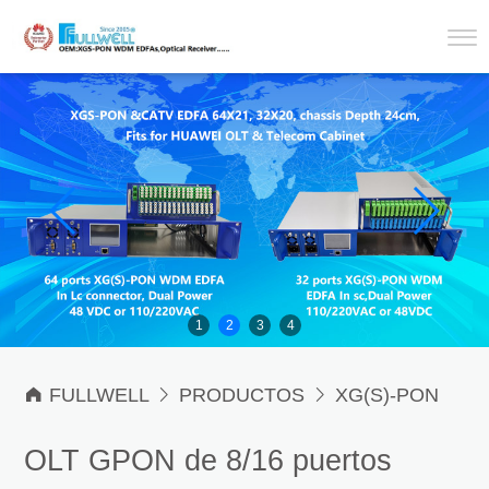
1
2
3
4

FULLWELL

PRODUCTOS

XG(S)-PON
ONT / ONU with CATV RF

8 / 16 ports GPON
OLT GPON de 8/16 puertos