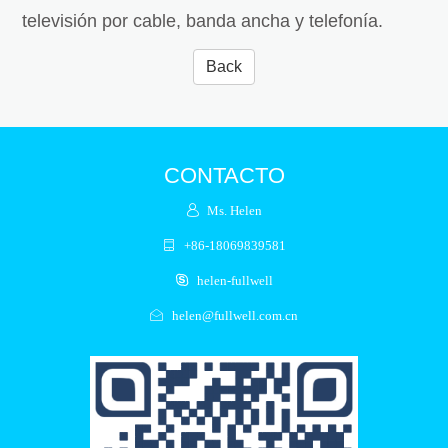
televisión por cable, banda ancha y telefonía.
Back
CONTACTO
Ms. Helen
+86-18069839581
helen-fullwell
helen@fullwell.com.cn