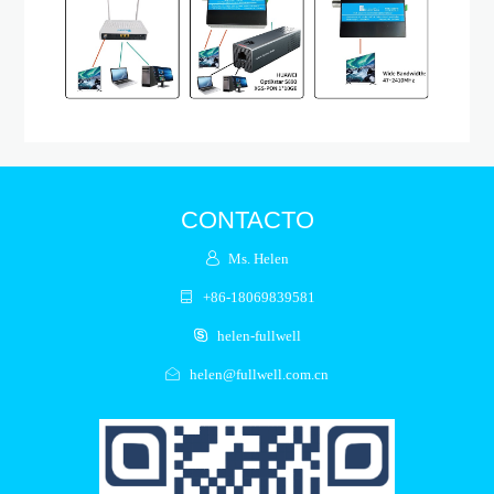
CONTACTO
Ms. Helen
+86-18069839581
helen-fullwell
helen@fullwell.com.cn