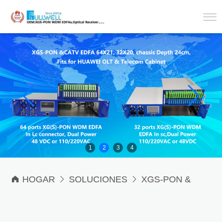
1
2
3
4

HOGAR

SOLUCIONES

XGS-PON &
SAT-TV+CATV Solution