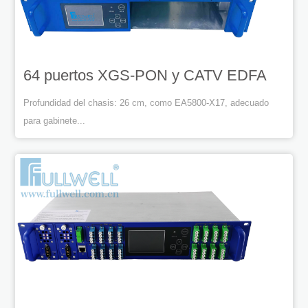
64 puertos XGS-PON y CATV EDFA
Profundidad del chasis: 26 cm, como EA5800-X17, adecuado
para gabinete...