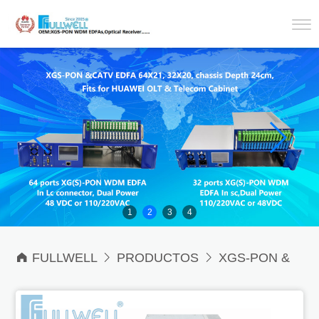
1
2
3
4

FULLWELL

PRODUCTOS

XGS-PON &
CATV Optical Amplifiers