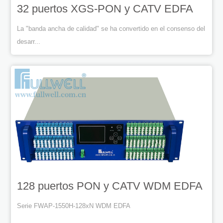
32 puertos XGS-PON y CATV EDFA
La "banda ancha de calidad" se ha convertido en el consenso del
desarr...
128 puertos PON y CATV WDM EDFA
Serie FWAP-1550H-128xN WDM EDFA