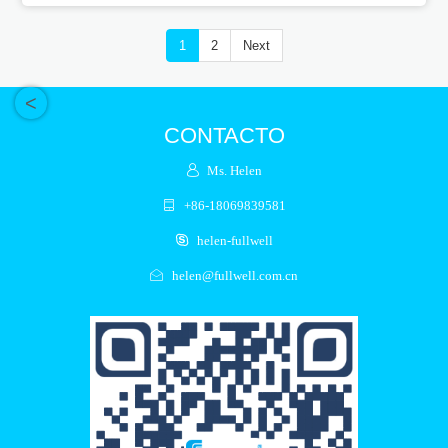
1
2
Next
<
CONTACTO
Ms. Helen
+86-18069839581
helen-fullwell
helen@fullwell.com.cn