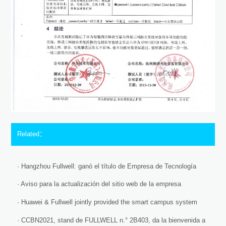
Related：
· Hangzhou Fullwell: ganó el título de Empresa de Tecnología
Pequeña y Mediana de la Provincia de Zhejiang.
· Aviso para la actualización del sitio web de la empresa
· Huawei & Fullwell jointly provided the smart campus system
solution and obtained Huawei certified solution development
· CCBN2021, stand de FULLWELL n.° 2B403, da la bienvenida a