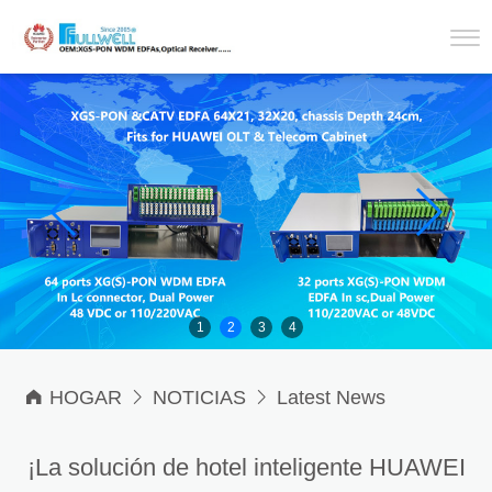
1
2
3
4

HOGAR

NOTICIAS

Latest News
¡La solución de hotel inteligente HUAWEI