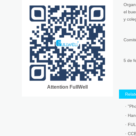
Organi
el bue
y cole
Comité
5 de f
Attention FullWell
Rela
· "Ph
· FUL
· CCB