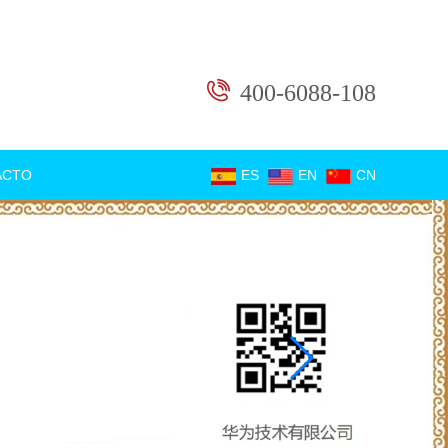
400-6088-108
ACTO
ES
EN
CN