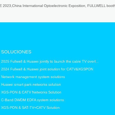
E 2023,China International Optoelectronic Exposition, FULLWELL boo
SOLUCIONES
2025 Fullwell & Huawei jointly to launch the cable TV overlay solution XGS-PON & GPON & CATV
2024 Fullwell & Huawei joint solution for CATV&XGSPON
Network management system solutions
Huawei smart park networks solution
XGS-PON & CATV Networks Solution
C-Band DWDM EDFA system solutions
XGS-PON & SAT-TV+CATV Solution