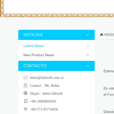
NOTICIAS


HOG
Latest News

New Product News

CONTACTO

Estima
helen@fullwell.com.cn
Contact：Ms. Helen
En vis
Skype：helen-fullwell
el For
+86-18069839581
+86-571-85714656
Debido