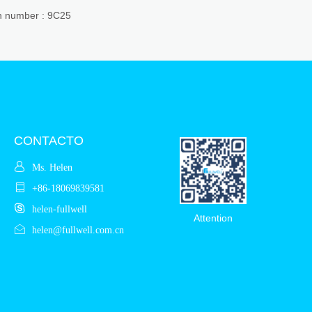
th number : 9C25
CONTACTO
Ms. Helen
+86-18069839581
helen-fullwell
Attention
helen@fullwell.com.cn