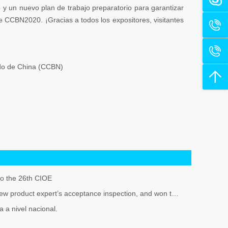
y un nuevo plan de trabajo preparatorio para garantizar
de CCBN2020. ¡Gracias a todos los expositores, visitantes
ido de China (CCBN)
to the 26th CIOE
· Hangzhou Fullwell two key products have passed the provincial industrial new product expert’s acceptance inspection, and won the Honorary Certificate for 2023 Zhejiang Industrial New Product.
 a nivel nacional.